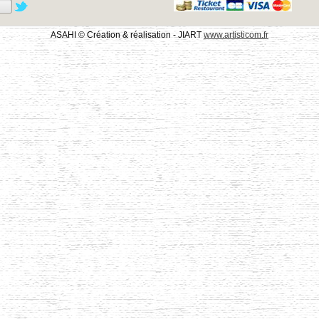
ASAHI © Création & réalisation - JIART
www.artisticom.fr